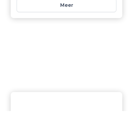
Meer
Over kit werk
Voor al uw kitbehoeften buiten de
badkamer en keuken; snel, flexibel en
met oog voor kwaliteit.