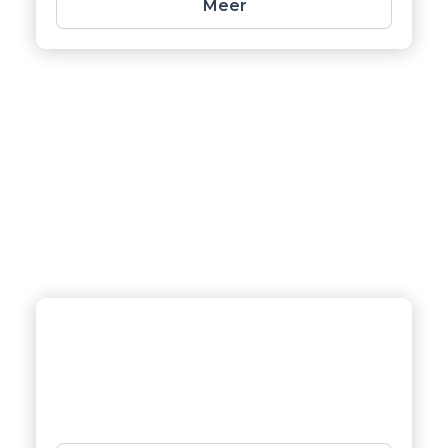
Meer
Keukens
Vernieuw uw keuken met ons
vakkundig kitwerk voor een naadloze
en stijlvolle afwerking.