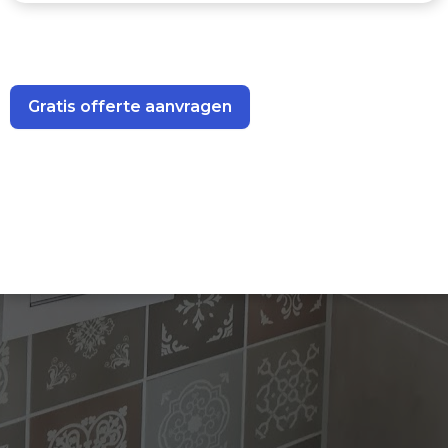
Upload hier een foto of video van de plek waar gekit moet
worden (optioneel)