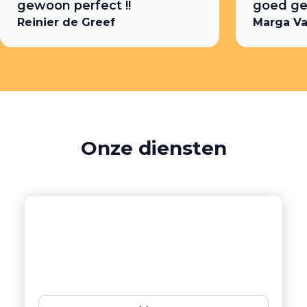
gewoon perfect !!
goed ged
Reinier de Greef
Marga Va
Onze
diensten
Badkamers
Laat uw badkamer weer stralen met
onze professionele kitdiensten;
perfectie tot in elk detail.