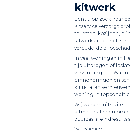
kitwerk
Bent u op zoek naar ee
Kitservice verzorgt pr
toiletten, kozijnen, pl
kitwerk uit als het zo
verouderde of beschad
In veel woningen in He
tijd uitdrogen of losla
vervanging toe. Wannee
binnendringen en schi
kit te laten vernieuwe
woning in topconditie
Wij werken uitsluite
kitmaterialen en profe
duurzaam eindresultaa
Wij bieden: