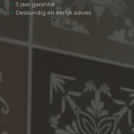
✓
3 jaar garantie
✓
Deskundig en eerlijk advies