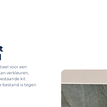
t
d
tieel voor een
an verkleuren,
bestaande kit
e bestand is tegen