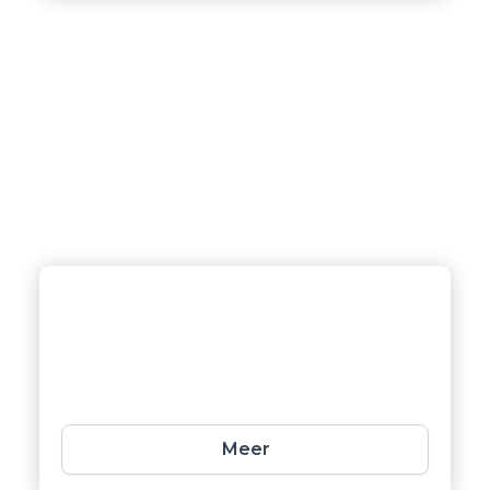
Over kit werk
Voor al uw kitbehoeften buiten de
badkamer en keuken; snel, flexibel en
met oog voor kwaliteit.
Meer