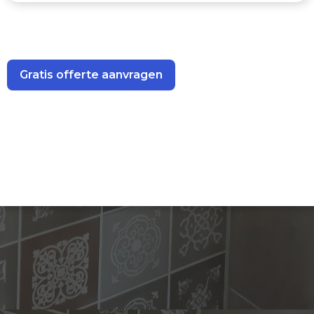
Upload hier een foto of video van de plek waar gekit moet
worden (optioneel)