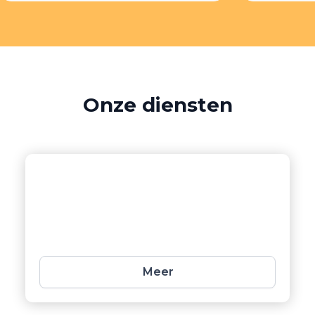
Onze
diensten
Badkamers
Laat uw badkamer weer stralen met
onze professionele kitdiensten;
perfectie tot in elk detail.
Meer