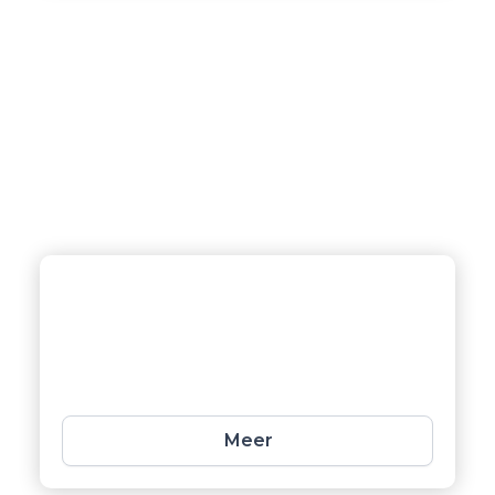
Keukens
Vernieuw uw keuken met ons
vakkundig kitwerk voor een naadloze
en stijlvolle afwerking.
Meer